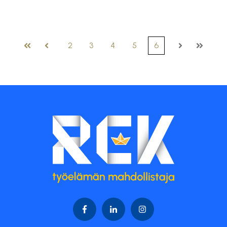
2
3
4
5
6
Ensimmäinen
Edellinen
Seuraava
Viimeine