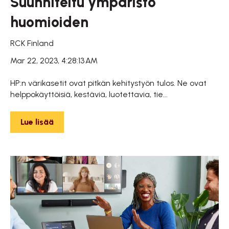
Suunniteltu ympäristö
huomioiden
RCK Finland
Mar 22, 2023, 4:28:13 AM
HP:n värikasetit ovat pitkän kehitystyön tulos. Ne ovat
helppokäyttöisiä, kestäviä, luotettavia, tie...
Lue lisää