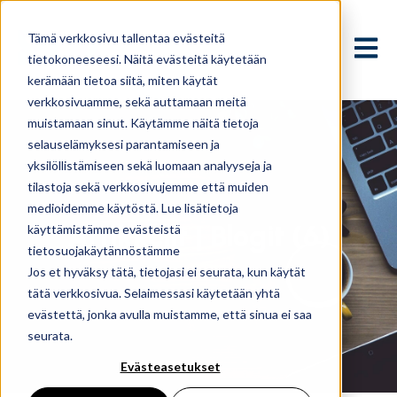
Tämä verkkosivu tallentaa evästeitä
Avaa p
tietokoneeseesi. Näitä evästeitä käytetään
kerämään tietoa siitä, miten käytät
verkkosivuamme, sekä auttamaan meitä
muistamaan sinut. Käytämme näitä tietoja
selauselämyksesi parantamiseen ja
yksilöllistämiseen sekä luomaan analyyseja ja
tilastoja sekä verkkosivujemme että muiden
medioidemme käytöstä. Lue lisätietoja
Artikkelit | Blogit (6)
käyttämistämme evästeistä
tietosuojakäytännöstämme
Jos et hyväksy tätä, tietojasi ei seurata, kun käytät
tätä verkkosivua. Selaimessasi käytetään yhtä
evästettä, jonka avulla muistamme, että sinua ei saa
seurata.
Evästeasetukset