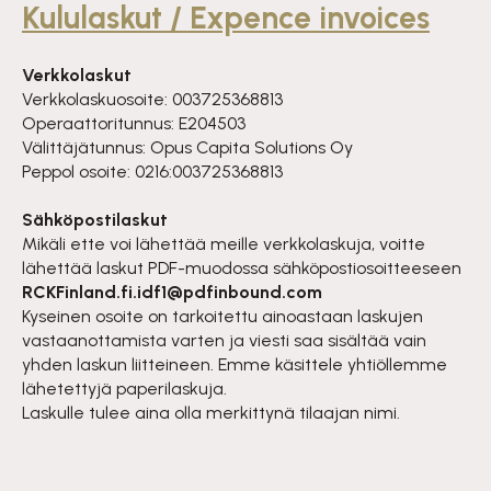
Kululaskut / Expence invoices
Verkkolaskut
Verkkolaskuosoite: 003725368813
Operaattoritunnus: E204503
Välittäjätunnus: Opus Capita Solutions Oy
Peppol osoite: 0216:003725368813
Sähköpostilaskut
Mikäli ette voi lähettää meille verkkolaskuja, voitte
lähettää laskut PDF-muodossa sähköpostiosoitteeseen
RCKFinland.fi.idf1@pdfinbound.com
Kyseinen osoite on tarkoitettu ainoastaan laskujen
vastaanottamista varten ja viesti saa sisältää vain
yhden laskun liitteineen. Emme käsittele yhtiöllemme
lähetettyjä paperilaskuja.
Laskulle tulee aina olla merkittynä tilaajan nimi.