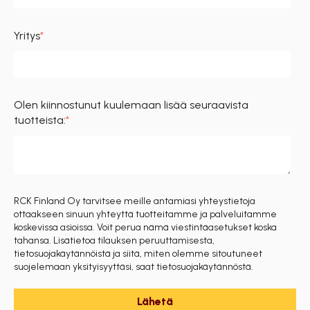
Yritys
*
Olen kiinnostunut kuulemaan lisää seuraavista
tuotteista:
*
RCK Finland Oy tarvitsee meille antamiasi yhteystietoja
ottaakseen sinuun yhteyttä tuotteitamme ja palveluitamme
koskevissa asioissa. Voit perua nämä viestintäasetukset koska
tahansa. Lisätietoa tilauksen peruuttamisesta,
tietosuojakäytännöistä ja siitä, miten olemme sitoutuneet
suojelemaan yksityisyyttäsi, saat tietosuojakäytännöstä.