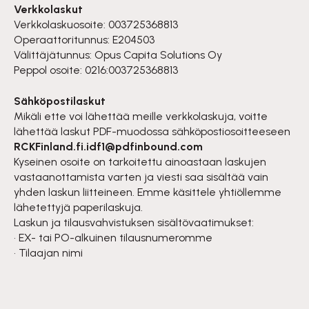
Verkkolaskut
Verkkolaskuosoite: 003725368813
Operaattoritunnus: E204503
Välittäjätunnus: Opus Capita Solutions Oy
Peppol osoite: 0216:003725368813
Sähköpostilaskut
Mikäli ette voi lähettää meille verkkolaskuja, voitte
lähettää laskut PDF-muodossa sähköpostiosoitteeseen
RCKFinland.fi.idf1@pdfinbound.com
Kyseinen osoite on tarkoitettu ainoastaan laskujen
vastaanottamista varten ja viesti saa sisältää vain
yhden laskun liitteineen. Emme käsittele yhtiöllemme
lähetettyjä paperilaskuja.
Laskun ja tilausvahvistuksen sisältövaatimukset:
• EX- tai PO-alkuinen tilausnumeromme
• Tilaajan nimi