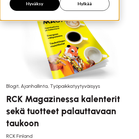
Hyväksy
Hylkää
Blogit
,
Ajanhallinta
,
Työpaikkatyytyväisyys
RCK Magazinessa kalenterit
sekä tuotteet palauttavaan
taukoon
RCK Finland