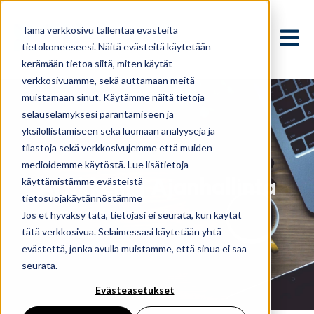
Tämä verkkosivu tallentaa evästeitä
Avaa p
tietokoneeseesi. Näitä evästeitä käytetään
kerämään tietoa siitä, miten käytät
verkkosivuamme, sekä auttamaan meitä
muistamaan sinut. Käytämme näitä tietoja
selauselämyksesi parantamiseen ja
yksilöllistämiseen sekä luomaan analyyseja ja
tilastoja sekä verkkosivujemme että muiden
medioidemme käytöstä. Lue lisätietoja
Artikkelit | Ajanhallinta
käyttämistämme evästeistä
tietosuojakäytännöstämme
Jos et hyväksy tätä, tietojasi ei seurata, kun käytät
tätä verkkosivua. Selaimessasi käytetään yhtä
evästettä, jonka avulla muistamme, että sinua ei saa
seurata.
Evästeasetukset