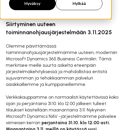
Hyväksy
Hylkää
Siirtyminen uuteen
toiminnanohjausjärjestelmään 3.11.2025
Olemme päivittämässä
toiminnanohjausjärjestelmämme uuteen, moderniin
Microsoft Dynamics 365 Business Centraliin. Tämä
merkitsee meille suurta askelta eteenpäin
järjestelmäkehityksessä ja mahdollistaa entistä
sujuvamman ja tehokkaamman palvelun
asiakkaillemme ja kumppaneillemme.
Verkkokauppamme on normaalisti käytettävissä koko
ajan ja perjantaina 31.10. klo 12.00 jälkeen tulleet
tilaukset käsitellään maanantaina 3.11. Nykyinen
Microsoft Dynamics NAV -järjestelmämme palvelee
viimeisen kerran
perjantaina 31.10. klo 12.00 asti.
Maanantaina 3.11. meillä on käytössä uusi