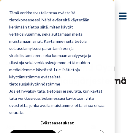
Tämä verkkosivu tallentaa evästeitä
Avaa p
tietokoneeseesi. Näitä evästeitä käytetään
kerämään tietoa siitä, miten käytät
verkkosivuamme, sekä auttamaan meitä
muistamaan sinut. Käytämme näitä tietoja
selauselämyksesi parantamiseen ja
Oct 28, 2025, 5:37:58 AM
yksilöllistämiseen sekä luomaan analyyseja ja
tilastoja sekä verkkosivujemme että muiden
Tiedote RCK Finland Oy:n
medioidemme käytöstä. Lue lisätietoja
käyttämistämme evästeistä
toiminnanohjausjärjestelmä
tietosuojakäytännöstämme
n muutoksesta
Jos et hyväksy tätä, tietojasi ei seurata, kun käytät
tätä verkkosivua. Selaimessasi käytetään yhtä
evästettä, jonka avulla muistamme, että sinua ei saa
RCK Finland
seurata.
Evästeasetukset
Jaa: