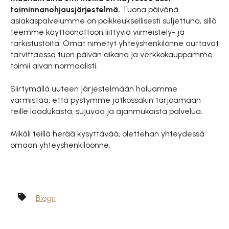
toiminnanohjausjärjestelmä.
Tuona päivänä
asiakaspalvelumme on poikkeuksellisesti suljettuna, sillä
teemme käyttöönottoon liittyviä viimeistely- ja
tarkistustöitä. Omat nimetyt yhteyshenkilönne auttavat
tarvittaessa tuon päivän aikana ja verkkokauppamme
toimii aivan normaalisti.
Siirtymällä uuteen järjestelmään haluamme
varmistaa, että pystymme jatkossakin tarjoamaan
teille laadukasta, sujuvaa ja ajanmukaista palvelua.
Mikäli teillä herää kysyttävää, olettehan yhteydessä
omaan yhteyshenkilöönne.
Blogit