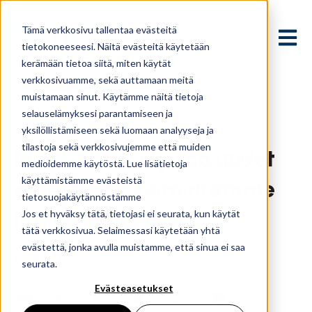
Tämä verkkosivu tallentaa evästeitä
Avaa p
tietokoneeseesi. Näitä evästeitä käytetään
kerämään tietoa siitä, miten käytät
verkkosivuamme, sekä auttamaan meitä
muistamaan sinut. Käytämme näitä tietoja
selauselämyksesi parantamiseen ja
Oct 14, 2025, 9:43:53 AM
yksilöllistämiseen sekä luomaan analyyseja ja
tilastoja sekä verkkosivujemme että muiden
RCK Finland Oy saa uudet
medioidemme käytöstä. Lue lisätietoja
käyttämistämme evästeistä
omistajat – toimintamme
tietosuojakäytännöstämme
jatkuu ennallaan
Jos et hyväksy tätä, tietojasi ei seurata, kun käytät
tätä verkkosivua. Selaimessasi käytetään yhtä
evästettä, jonka avulla muistamme, että sinua ei saa
RCK Finland
seurata.
Evästeasetukset
Jaa: