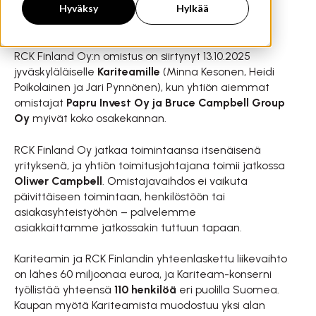
Hyväksy
Hylkää
RCK Finland Oy:n omistus on siirtynyt 13.10.2025
jyväskyläläiselle
Kariteamille
(Minna Kesonen, Heidi
Poikolainen ja Jari Pynnönen)
, kun yhtiön aiemmat
omistajat
Papru Invest Oy ja Bruce Campbell Group
Oy
myivät koko osakekannan.
RCK Finland Oy jatkaa toimintaansa itsenäisenä
yrityksenä, ja yhtiön toimitusjohtajana toimii jatkossa
Oliwer Campbell
. Omistajavaihdos ei vaikuta
päivittäiseen toimintaan, henkilöstöön tai
asiakasyhteistyöhön – palvelemme
asiakkaittamme jatkossakin tuttuun tapaan.
Kariteamin ja RCK Finlandin yhteenlaskettu liikevaihto
on lähes 60 miljoonaa euroa, ja Kariteam-konserni
työllistää yhteensä
110 henkilöä
eri puolilla Suomea.
Kaupan myötä Kariteamista muodostuu yksi alan