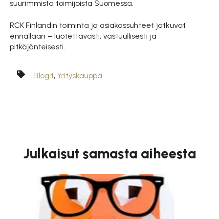
suurimmista toimijoista Suomessa.
RCK Finlandin toiminta ja asiakassuhteet jatkuvat
ennallaan – luotettavasti, vastuullisesti ja
pitkäjänteisesti.
Blogit
,
Yrityskauppa
Julkaisut samasta aiheesta