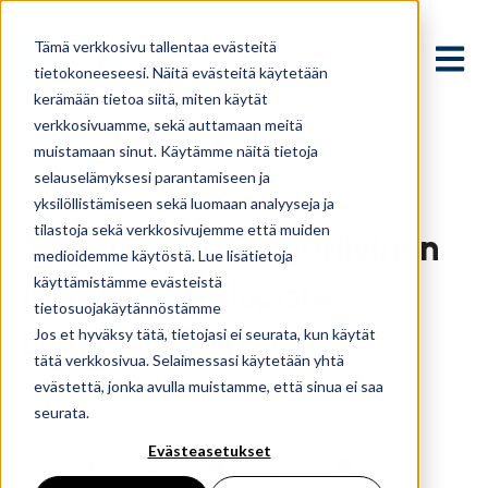
Tämä verkkosivu tallentaa evästeitä
Avaa p
tietokoneeseesi. Näitä evästeitä käytetään
kerämään tietoa siitä, miten käytät
verkkosivuamme, sekä auttamaan meitä
muistamaan sinut. Käytämme näitä tietoja
selauselämyksesi parantamiseen ja
Jun 7, 2023, 2:14:58 AM
yksilöllistämiseen sekä luomaan analyyseja ja
tilastoja sekä verkkosivujemme että muiden
Toimiva ja informatiivinen
medioidemme käytöstä. Lue lisätietoja
käyttämistämme evästeistä
jätteenlajittelupiste
tietosuojakäytännöstämme
Durablen tuotteilla
Jos et hyväksy tätä, tietojasi ei seurata, kun käytät
tätä verkkosivua. Selaimessasi käytetään yhtä
evästettä, jonka avulla muistamme, että sinua ei saa
RCK Finland
seurata.
Evästeasetukset
Jaa: