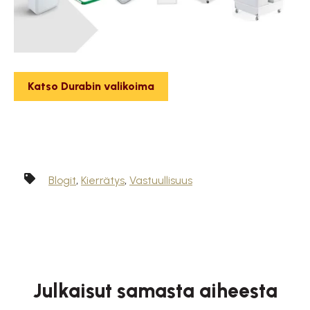
Katso Durabin valikoima
Blogit
,
Kierrätys
,
Vastuullisuus
Julkaisut samasta aiheesta