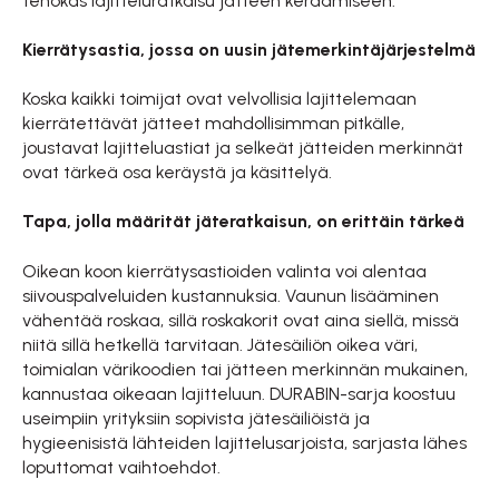
tehokas lajitteluratkaisu jätteen keräämiseen.
Kierrätysastia, jossa on uusin jätemerkintäjärjestelmä
Koska kaikki toimijat ovat velvollisia lajittelemaan
kierrätettävät jätteet mahdollisimman pitkälle,
joustavat lajitteluastiat ja selkeät jätteiden merkinnät
ovat tärkeä osa keräystä ja käsittelyä.
Tapa, jolla määrität jäteratkaisun, on erittäin tärkeä
Oikean koon kierrätysastioiden valinta voi alentaa
siivouspalveluiden kustannuksia. Vaunun lisääminen
vähentää roskaa, sillä roskakorit ovat aina siellä, missä
niitä sillä hetkellä tarvitaan. Jätesäiliön oikea väri,
toimialan värikoodien tai jätteen merkinnän mukainen,
kannustaa oikeaan lajitteluun.
DURABIN-sarja koostuu
useimpiin yrityksiin sopivista jätesäiliöistä ja
hygieenisistä lähteiden lajittelusarjoista, sarjasta lähes
loputtomat vaihtoehdot.