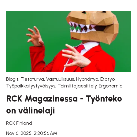
Blogit
,
Tietoturva
,
Vastuullisuus
,
Hybridityö
,
Etätyö
,
Työpaikkatyytyväisyys
,
Toimittajaesittely
,
Ergonomia
RCK Magazinessa - Työnteko
on välinelaji
RCK Finland
Nov 6, 2025, 2:20:56 AM