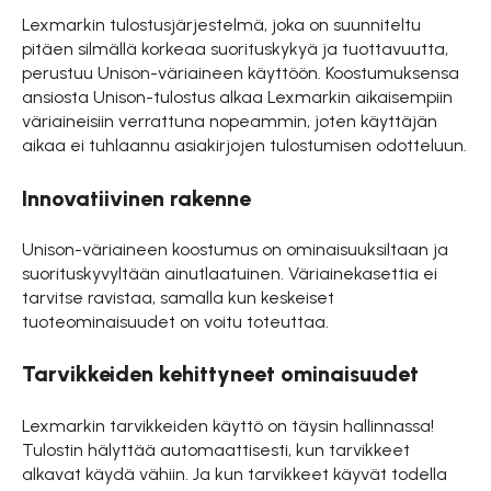
Lexmarkin tulostusjärjestelmä, joka on suunniteltu
pitäen silmällä korkeaa suorituskykyä ja tuottavuutta,
perustuu Unison-väriaineen käyttöön. Koostumuksensa
ansiosta Unison-tulostus alkaa Lexmarkin aikaisempiin
väriaineisiin verrattuna nopeammin, joten käyttäjän
aikaa ei tuhlaannu asiakirjojen tulostumisen odotteluun.
Innovatiivinen rakenne
Unison-väriaineen koostumus on ominaisuuksiltaan ja
suorituskyvyltään ainutlaatuinen. Väriainekasettia ei
tarvitse ravistaa, samalla kun keskeiset
tuoteominaisuudet on voitu toteuttaa.
Tarvikkeiden kehittyneet ominaisuudet
Lexmarkin tarvikkeiden käyttö on täysin hallinnassa!
Tulostin hälyttää automaattisesti, kun tarvikkeet
alkavat käydä vähiin. Ja kun tarvikkeet käyvät todella