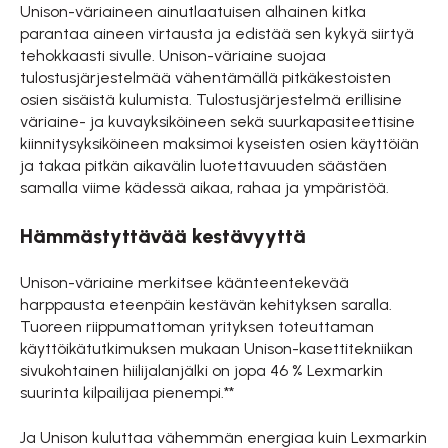
Unison-väriaineen ainutlaatuisen alhainen kitka
parantaa aineen virtausta ja edistää sen kykyä siirtyä
tehokkaasti sivulle. Unison-väriaine suojaa
tulostusjärjestelmää vähentämällä pitkäkestoisten
osien sisäistä kulumista. Tulostusjärjestelmä erillisine
väriaine- ja kuvayksiköineen sekä suurkapasiteettisine
kiinnitysyksiköineen maksimoi kyseisten osien käyttöiän
ja takaa pitkän aikavälin luotettavuuden säästäen
samalla viime kädessä aikaa, rahaa ja ympäristöä.
Hämmästyttävää kestävyyttä
Unison-väriaine merkitsee käänteentekevää
harppausta eteenpäin kestävän kehityksen saralla.
Tuoreen riippumattoman yrityksen toteuttaman
käyttöikätutkimuksen mukaan Unison-kasettitekniikan
sivukohtainen hiilijalanjälki on jopa 46 % Lexmarkin
suurinta kilpailijaa pienempi.**
Ja Unison kuluttaa vähemmän energiaa kuin Lexmarkin