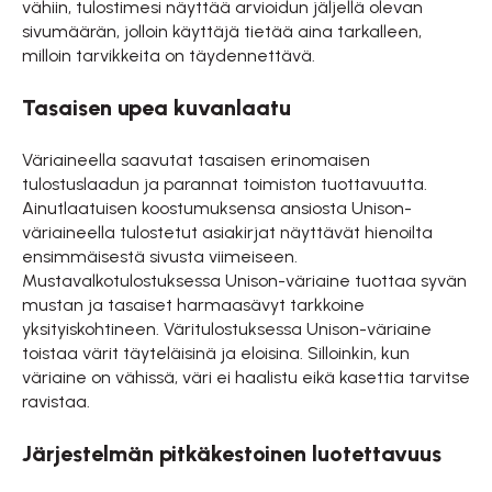
vähiin, tulostimesi näyttää arvioidun jäljellä olevan
sivumäärän, jolloin käyttäjä tietää aina tarkalleen,
milloin tarvikkeita on täydennettävä.
Tasaisen upea kuvanlaatu
Väriaineella saavutat tasaisen erinomaisen
tulostuslaadun ja parannat toimiston tuottavuutta.
Ainutlaatuisen koostumuksensa ansiosta Unison-
väriaineella tulostetut asiakirjat näyttävät hienoilta
ensimmäisestä sivusta viimeiseen.
Mustavalkotulostuksessa Unison-väriaine tuottaa syvän
mustan ja tasaiset harmaasävyt tarkkoine
yksityiskohtineen. Väritulostuksessa Unison-väriaine
toistaa värit täyteläisinä ja eloisina. Silloinkin, kun
väriaine on vähissä, väri ei haalistu eikä kasettia tarvitse
ravistaa.
Järjestelmän pitkäkestoinen luotettavuus