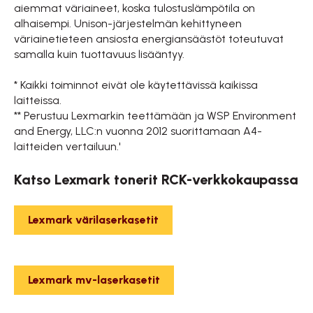
aiemmat väriaineet, koska tulostuslämpötila on
alhaisempi. Unison-järjestelmän kehittyneen
väriainetieteen ansiosta energiansäästöt toteutuvat
samalla kuin tuottavuus lisääntyy.
* Kaikki toiminnot eivät ole käytettävissä kaikissa
laitteissa.
** Perustuu Lexmarkin teettämään ja WSP Environment
and Energy, LLC:n vuonna 2012 suorittamaan A4-
laitteiden vertailuun.'
Katso Lexmark tonerit RCK-verkkokaupassa
Lexmark värilaserkasetit
Lexmark mv-laserkasetit