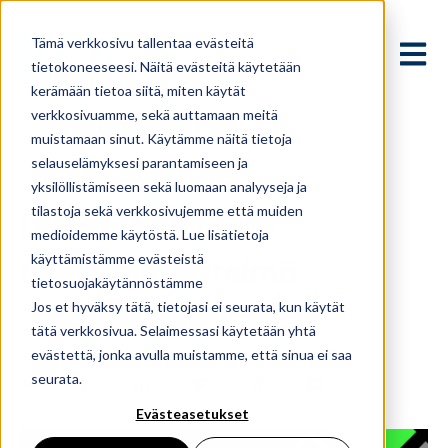
Tämä verkkosivu tallentaa evästeitä
Avaa p
tietokoneeseesi. Näitä evästeitä käytetään
kerämään tietoa siitä, miten käytät
verkkosivuamme, sekä auttamaan meitä
muistamaan sinut. Käytämme näitä tietoja
selauselämyksesi parantamiseen ja
Oct 3, 2023, 7:08:27 AM
yksilöllistämiseen sekä luomaan analyyseja ja
tilastoja sekä verkkosivujemme että muiden
Lexmark Unison -
medioidemme käytöstä. Lue lisätietoja
käyttämistämme evästeistä
tulostusjärjestelmä
tietosuojakäytännöstämme
Jos et hyväksy tätä, tietojasi ei seurata, kun käytät
RCK Finland
tätä verkkosivua. Selaimessasi käytetään yhtä
evästettä, jonka avulla muistamme, että sinua ei saa
seurata.
Jaa:
Evästeasetukset